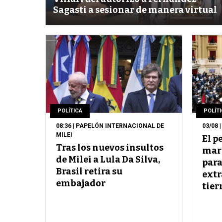
Sagasti a sesionar de manera virtual
POLÍTICA
POLÍT
08:36
| PAPELÓN INTERNACIONAL DE
03/08
|
MILEI
El 
Tras los nuevos insultos
mar
de Milei a Lula Da Silva,
para
Brasil retira su
extr
embajador
tier