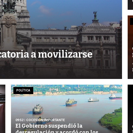
atoria a movilizarse
POLÍTICA
09:52
| COCESIÓN IMPORTANTE
El Gobierno suspendió la
desregulación y acordó con los