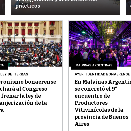
prácticos
ICA
MALVINAS ARGENTINAS
 LEY DE TIERRAS
AYER
| IDENTIDAD BONAERENSE
peronismo bonaerense
En Malvinas Argenti
chará al Congreso
se concretó el 9°
 frenar la ley de
encuentro de
anjerización de la
Productores
ra
Vitivinícolas de la
provincia de Buenos
Aires