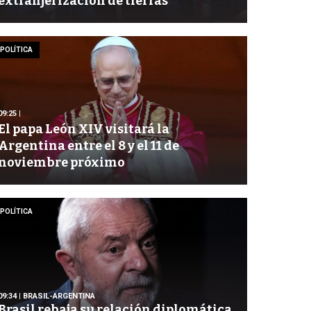
extranjerización de tierras
POLÍTICA
09:25
|
El papa León XIV visitará la
Argentina entre el 8 y el 11 de
noviembre próximo
POLÍTICA
09:34
| BRASIL-ARGENTINA
Brasil rebaja su relación diplomática